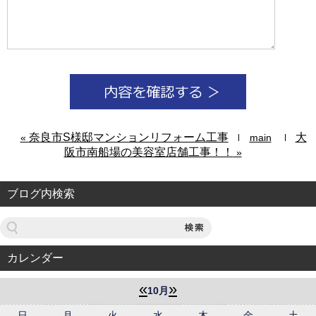
奈良市S様邸マンションリフォーム工事
大
«
main
阪市南船場の美容室店舗工事！！
»
ブログ内検索
カレンダー
«
»
10月
日
月
火
水
木
金
土