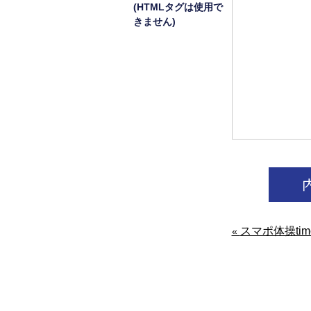
(HTMLタグは使用で
きません)
スマポ体操ti
«