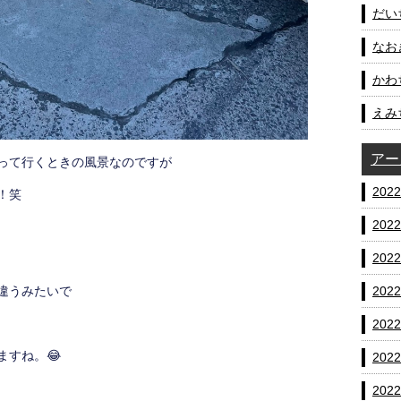
だいち
なおき
かわ
えみ
アー
って行くときの風景なのですが
202
！笑
202
202
違うみたいで
202
202
ますね。😂
202
202