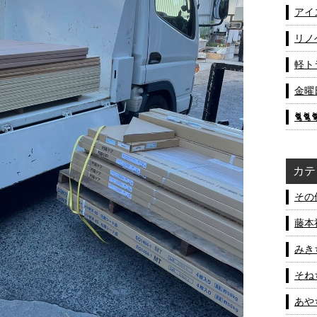
アイ
リノ
軽ト
金曜
🐈🐈
カテ
その他
藤本社
みきち
そねち
あやち