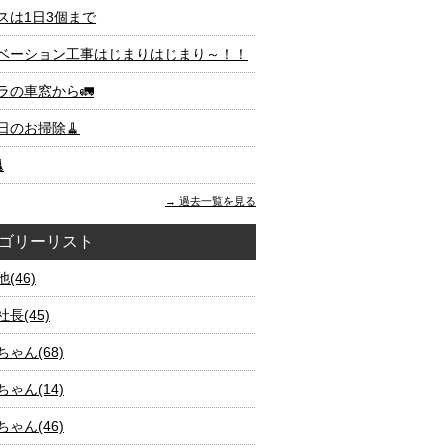
スは1日3個まで
ベーション工事はじまりはじまり～！！
ラの車窓から🚛
日のお掃除🧹

過去一覧を見る
ゴリーリスト
(46)
長(45)
ゃん(68)
ゃん(14)
ゃん(46)