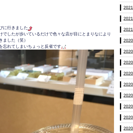
202
202
びに行きました
202
けでしたが歩いているだけで色々な店が目にとまりなにより
きました（笑）
202
を忘れてしまいちょっと反省です
202
202
202
202
202
202
202
202