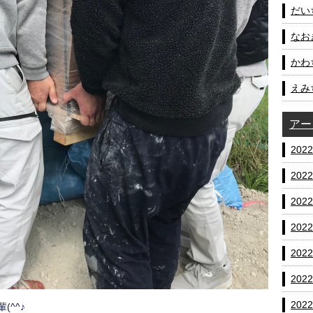
だいち
なおき
かわ
えみ
アー
202
202
202
202
202
202
202
^^♪