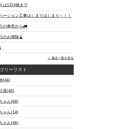
スは1日3個まで
ベーション工事はじまりはじまり～！！
ラの車窓から🚛
日のお掃除🧹

過去一覧を見る
ゴリーリスト
(46)
長(45)
ゃん(68)
ゃん(14)
ゃん(46)