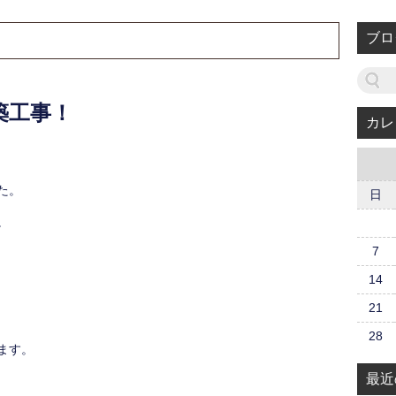
ブロ
築工事！
カレ
た。
日
。
7
14
21
28
ます。
最近