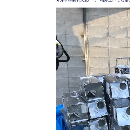
★外壁塗装も大変(*_*; 積み上げてる