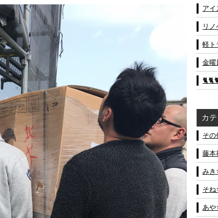
アイ
リノ
軽ト
金曜
🐈🐈
カテ
その他
藤本社
みきち
そねち
あやち