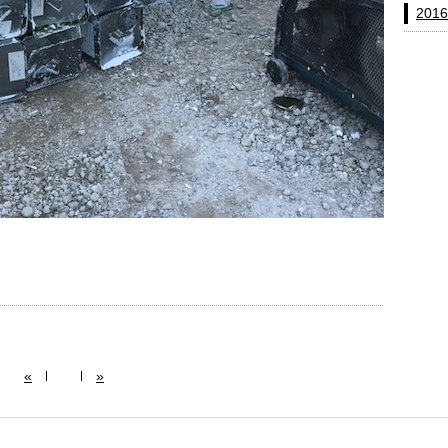
201
«
»