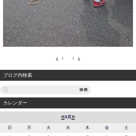
«
»
ブログ内検索
カレンダー
«
»
4月
日
月
火
水
木
金
土