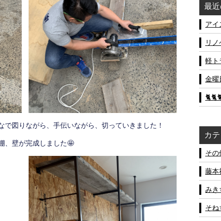
最近
アイ
リノ
軽ト
金曜
🐈🐈
なで図りながら、手伝いながら、切っていきました！
カテ
棚、壁が完成しました🤩
その他
藤本社
みきち
そねち