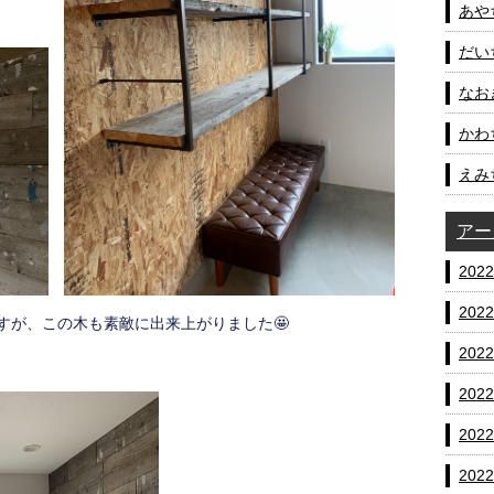
あやち
だいち
なおき
かわ
えみ
アー
202
202
すが、この木も素敵に出来上がりました🤩
202
202
202
202