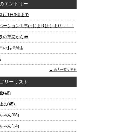
のエントリー
スは1日3個まで
ベーション工事はじまりはじまり～！！
ラの車窓から🚛
日のお掃除🧹

過去一覧を見る
ゴリーリスト
(46)
長(45)
ゃん(68)
ゃん(14)