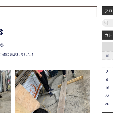
ブロ
⑥
カレ
🧐
が遂に完成しました！！
日
2
9
16
23
30