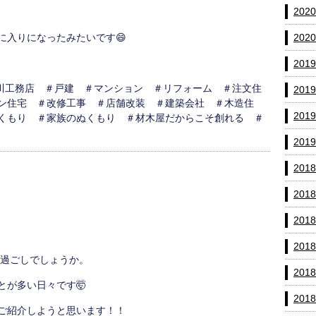
202
202
に入りになったみたいです😄
201
寝屋川工務店 ＃戸建 ＃マンション ＃リフォーム ＃注文住
201
ン住宅 ＃改修工事 ＃店舗改装 ＃建築会社 ＃木造住
201
くもり ＃家族のぬくもり ＃材木屋だからこそ創れる ＃
201
201
201
201
201
過ごしでしょうか。
201
とが多い日々です🤯
201
ご紹介しようと思います！！