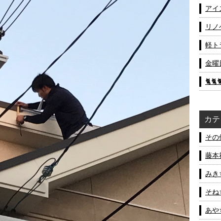
アイ
リノ
軽ト
金曜
🐈🐈
カテ
その他
藤本社
みきち
そねち
あやち