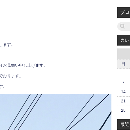
ブロ
カレ
します。
日
りお見舞い申し上げます。
でおります。
7
す。
14
21
28
最近