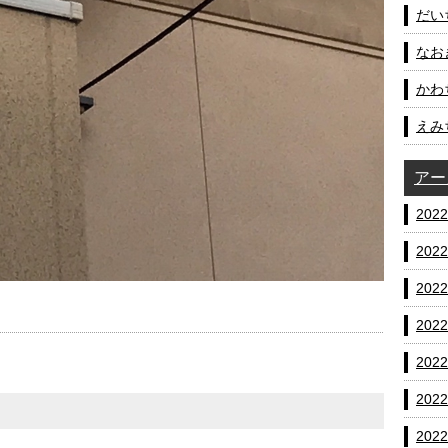
だいち
なおき
かわ
えみ
アー
202
202
202
202
202
202
202