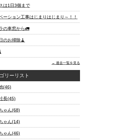
スは1日3個まで
ベーション工事はじまりはじまり～！！
ラの車窓から🚛
日のお掃除🧹

過去一覧を見る
ゴリーリスト
(46)
長(45)
ゃん(68)
ゃん(14)
ゃん(46)