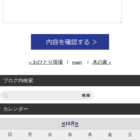
おひとり現場
木の家
«
main
»
ブログ内検索
カレンダー
«
»
10月
日
月
火
水
木
金
土